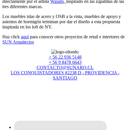
directamente por el artista
Wasafu,
inspirado en las zapatillas de las
tres diferentes marcas.
Los muebles islas de acero y OSB a la vista, muebles de apoyo y
asientos de hormigón terminan por dar el diseño a esta propuesta
inspirada en los loft de NY.
Haz click
aquí
para conocer otros proyectos de retail e interiores de
SUN Arquitectos
+ 56 22 936 5148
+ 56 9 8478 6643
CONTACTO@SUNARQ.CL
LOS CONQUISTADORES #2238 D - PROVIDENCIA -
SANTIAGO