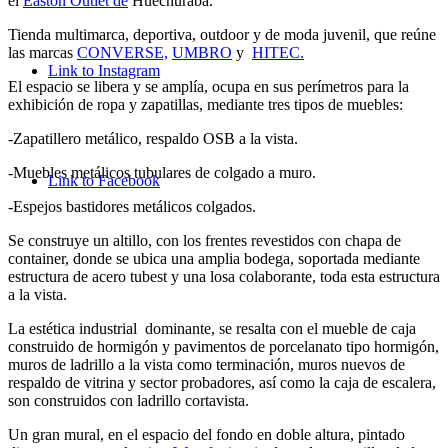
el
Easton Outlet de
Huechuraba.
Tienda multimarca, deportiva, outdoor y de moda juvenil, que reúne
las marcas
CONVERSE,
UMBRO
y
HITEC.
Link to Instagram
El espacio se libera y se amplía, ocupa en sus perímetros para la
exhibición de ropa y zapatillas, mediante tres tipos de muebles:
-Zapatillero metálico, respaldo OSB a la vista.
-Muebles metálicos tubulares de colgado a muro.
Link to Facebook
-Espejos bastidores metálicos colgados.
Se construye un altillo, con los frentes revestidos con chapa de
container, donde se ubica una amplia bodega, soportada mediante
estructura de acero tubest y una losa colaborante, toda esta estructura
a la vista.
La estética industrial dominante, se resalta con el mueble de caja
construido de hormigón y pavimentos de porcelanato tipo hormigón,
muros de ladrillo a la vista como terminación, muros nuevos de
respaldo de vitrina y sector probadores, así como la caja de escalera,
son construidos con ladrillo cortavista.
Un gran mural, en el espacio del fondo en doble altura, pintado