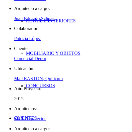
Arquitecto a cargo:
Juan Eduardo Salinas
RETAIL E INTERIORES
Colaborador:
Patricia López
Cliente:
MOBILIARIO Y OBJETOS
Comercial Depor
Ubicación:
Mall EASTON, Quilicura
CONCURSOS
Año Proyecto:
2015
Arquitectos:
CLIENTES
SUN Arquitectos
Arquitecto a cargo: