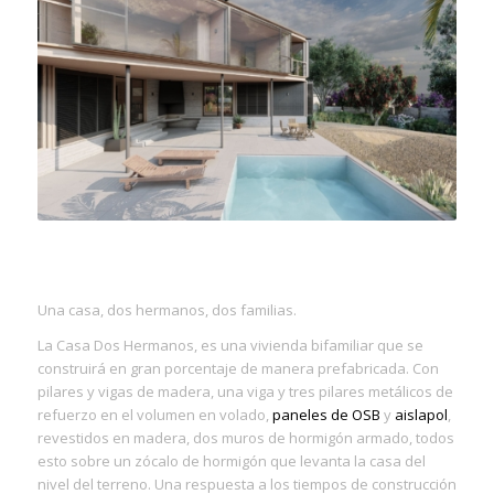
Una casa, dos hermanos, dos familias.
La Casa Dos Hermanos, es una vivienda bifamiliar que se
construirá en gran porcentaje de manera prefabricada. Con
pilares y vigas de madera, una viga y tres pilares metálicos de
refuerzo en el volumen en volado,
paneles de OSB
y
aislapol
,
revestidos en madera, dos muros de hormigón armado, todos
esto sobre un zócalo de hormigón que levanta la casa del
nivel del terreno. Una respuesta a los tiempos de construcción